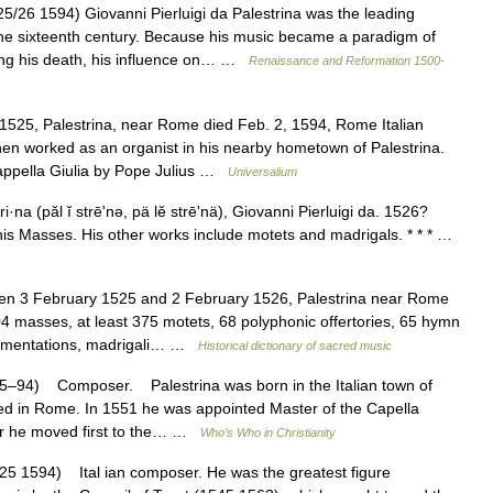
/26 1594) Giovanni Pierluigi da Palestrina was the leading
he sixteenth century. Because his music became a paradigm of
wing his death, his influence on… …
Renaissance and Reformation 1500-
525, Palestrina, near Rome died Feb. 2, 1594, Rome Italian
en worked as an organist in his nearby hometown of Palestrina.
Cappella Giulia by Pope Julius …
Universalium
i·na (păl ĭ strēʹnə, pä lĕ strēʹnä), Giovanni Pierluigi da. 1526?
his Masses. His other works include motets and madrigals. * * * …
n 3 February 1525 and 2 February 1526, Palestrina near Rome
asses, at least 375 motets, 68 polyphonic offertories, 65 hymn
o Lamentations, madrigali… …
Historical dictionary of sacred music
5–94) Composer. Palestrina was born in the Italian town of
ed in Rome. In 1551 he was appointed Master of the Capella
ater he moved first to the… …
Who’s Who in Christianity
5 1594) Ital ian composer. He was the greatest figure