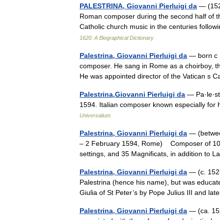
PALESTRINA, Giovanni Pierluigi da
— (1525
Roman composer during the second half of t
Catholic church music in the centuries follo
1620: A Biographical Dictionary
Palestrina, Giovanni Pierluigi da
— born с 1
composer. He sang in Rome as a choirboy, th
He was appointed director of the Vatican s 
Palestrina,Giovanni Pierluigi da
— Pa·le·str
1594. Italian composer known especially for 
Universalium
Palestrina, Giovanni Pierluigi da
— (betwee
– 2 February 1594, Rome) Composer of 104 m
settings, and 35 Magnificats, in addition t
Palestrina, Giovanni Pierluigi da
— (c. 152
Palestrina (hence his name), but was educat
Giulia of St Peter’s by Pope Julius III and l
Palestrina, Giovanni Pierluigi da
— (ca. 152