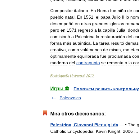
Compositor
italiano
.
En
Roma
fue
niño
de
co
pueblo
natal
.
En
1551
,
el
papa
Julio
II
lo
nom
desempeñó
en
otras
grandes
iglesias
roman
pero
en
1571
regresó
a
la
capilla
Julia
,
dond
comisionó
a
Palestrina
la
restauración
del
ca
forma
más
auténtica
.
La
tarea
resultó
demas
creativa
,
como
volúmenes
de
misas
,
motetes
óptimamente
equilibrada
fue
proclamada
co
moderno
del
contrapunto
se
remonta
a
la
cod
Enciclopedia
Universal
.
2012
.
Игры ⚽
Поможем решить контрольну
Paleozoico
Mira otros diccionarios:
Palestrina, Giovanni Pierluigi da
— • The gr
Catholic Encyclopedia. Kevin Knight. 2006