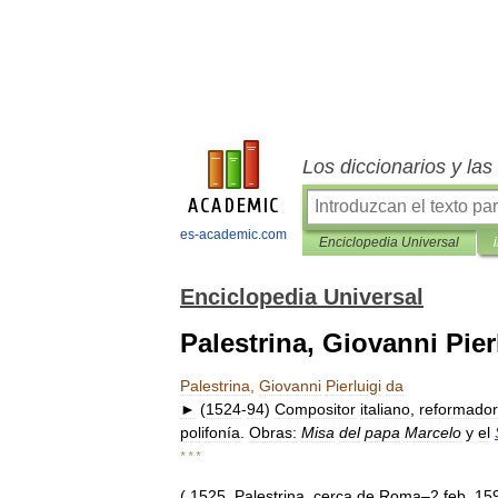
Los diccionarios y la
es-academic.com
Enciclopedia Universal
Enciclopedia Universal
Palestrina, Giovanni Pier
Palestrina
,
Giovanni
Pierluigi
da
►
(
1524
-
94
)
Compositor
italiano
,
reformador
polifonía
.
Obras:
Misa
del
papa
Marcelo
y
el
* * *
(
1525
,
Palestrina
,
cerca
de
Roma
–
2
feb
.
15