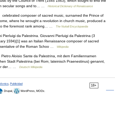
music by the Council of Trent (1545 1563), which sought to end the
from secular songs and to… …
Historical Dictionary of Renaissance
elebrated composer of sacred music, surnamed the Prince of
t Rome, where he wrought a revolution in church music, produced a
m to the foremost rank among… …
The Nuttall Encyclopaedia
Pierluigi da Palestrina. Giovanni Pierluigi da Palestrina (3
ary 1594)[1] was an Italian Renaissance composer of sacred
resentative of the Roman Schoo …
Wikipedia
 Pietro Aloisio Sante da Palestrina, mit dem Familiennamen
chen Stadt Palestrina (bei Rom; lateinisch Praenestinus) genannt,
erer der… …
Deutsch Wikipedia
técnico
,
Publicidad
18+
Drupal,
WordPress, MODx.