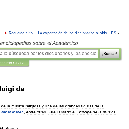
Recuerde sitio
La exportación de los diccionarios al sitio
ES
s enciclopedias sobre el Académico
¡Buscar!
interpretaciones
luigi da
de
la
música
religiosa
y
una
de
las
grandes
figuras
de
la
Stabat
Mater
,
entre
otras
.
Fue
llamado
el
Príncipe
de
la
música
.
94
,
Roma
).