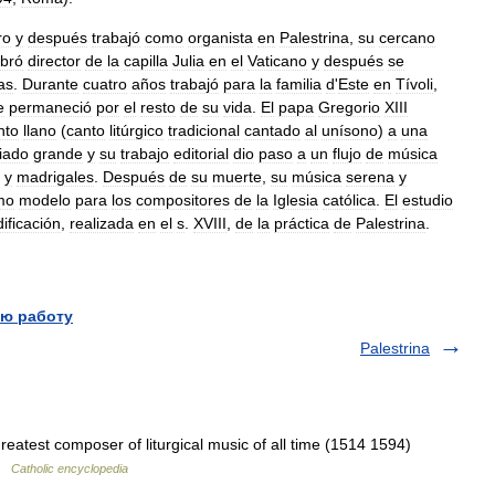
ro
y
después
trabajó
como
organista
en
Palestrina
,
su
cercano
bró
director
de
la
capilla
Julia
en
el
Vaticano
y
después
se
as
.
Durante
cuatro
años
trabajó
para
la
familia
d
'
Este
en
Tívoli
,
e
permaneció
por
el
resto
de
su
vida
.
El
papa
Gregorio
XIII
nto
llano
(
canto
litúrgico
tradicional
cantado
al
unísono
)
a
una
iado
grande
y
su
trabajo
editorial
dio
paso
a
un
flujo
de
música
y
madrigales
.
Después
de
su
muerte
,
su
música
serena
y
mo
modelo
para
los
compositores
de
la
Iglesia
católica
.
El
estudio
ificación
,
realizada
en
el
s
.
XVIII
,
de
la
práctica
de
Palestrina
.
ю работу
Palestrina
eatest composer of liturgical music of all time (1514 1594)
 …
Catholic encyclopedia