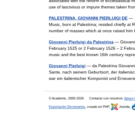
associated with the reform of ecclesiastical 
use of lascivious or impure themes taken 
PALESTRINA, GIOVANNI PIERLUIGI DE
— c
Music, born at Palestrina; resided chiefly a
number of masses which at once raised hi
Giovanni Pierluigi da Palestrina
— Giovanni 
February 1525 or 2 February 1526 – 2 Febru
music and the best known 16th century rep
Giovanni Pierluigi
— da Palestrina Giovanni
Sante, nach seinem Geburtsort, der italienis
war ein italienischer Komponist und Erneu
© Academic, 2000-2026
Contacte con nosotros:
Apoyo 
Exportación Diccionarios
, creado en PHP,
Joomla,